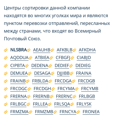
Центры сортировки данной компании
находятся во многих уголках мира и являются
пунктом перевозки отправлений, пересланных
между странами, что входят во Всемирный
Почтовый Союз.
NLSBRA
AEAUHB
AFKBLB
AFKDHA
AQDDUA
ATBIEA
CFBGFJ
CIABJD
CIPBTA
DEDENA
DEDIEF
DEDIEG
DEMUEA
DESAGA
DJJIBB
FRAINA
FRAINB
FRBLDA
FRCDGA
FRCDGB
FRCDGC
FRCDGH
FRCYMA
FRCYMB
FRERNA
FRERNB
FRERNC
FRLBGB
FRLBGC
FRLLEA
FRLSQA
FRLYSK
FRMZMA
FRMZMB
FRNCYA
FRONEA