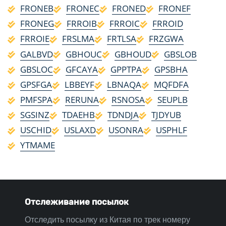
FRONEB
FRONEC
FRONED
FRONEF
FRONEG
FRROIB
FRROIC
FRROID
FRROIE
FRSLMA
FRTLSA
FRZGWA
GALBVD
GBHOUC
GBHOUD
GBSLOB
GBSLOC
GFCAYA
GPPTPA
GPSBHA
GPSFGA
LBBEYF
LBNAQA
MQFDFA
PMFSPA
RERUNA
RSNOSA
SEUPLB
SGSINZ
TDAEHB
TDNDJA
TJDYUB
USCHID
USLAXD
USONRA
USPHLF
YTMAME
Отслеживание посылок
Отследить посылку из Китая по трек номеру