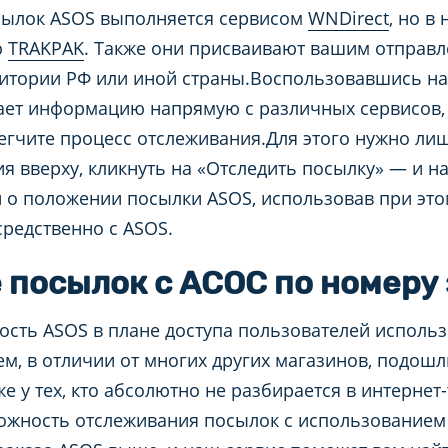
сылок ASOS выполняется сервисом
WNDirect
, но в
ю
TRAKPAK
. Также они присваивают вашим отправл
ритории РФ или иной страны.Воспользовавшись н
ивает информацию напрямую с различных сервисов,
егчите процесс отслеживания.Для этого нужно лиш
я вверху, кликнуть на «Отследить посылку» — и н
и о положении посылки ASOS, использовав при эт
средственно с ASOS.
посылок с АСОС по номеру 
ость ASOS в плане доступа пользователей исполь
ем, в отличии от многих других магазинов, подошл
е у тех, кто абсолютно не разбирается в интернет
ожность отслеживания посылок с использованием 