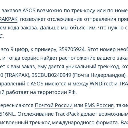
заказов ASOS возможно по трек-коду или по номе
RAKPAK
, позволяет отслеживание отправления прям
ем кода заказа. Дальше мы объясним, что нужно с
С.
это 9 цифр, к примеру, 359705924. Этот номер нео
и тогда сервис найдет расположение вашего заказ
ет к вам заказ, ему дается уникальный трек-код, 
0 (TRAKPAK), 3SCBUB0240949 (Почта Нидерландов),
правлений с ASOS имеются и между
WNDirect
и
TR
ый работает на территории РФ.
пересылаются
Почтой России
или
EMS Россия
, так
516NL. Отслеживание TrackPack делает возможны
исвоенный трек-код международного формата. Важ