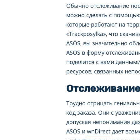
Обычно отслеживание по
можно сделать с помощь
которые работают на тер
«Trackposylka», что скач
ASOS, вы значительно обл
ASOS в форму отслеживани
поделится с вами данным
ресурсов, связанных непо
Отслеживание 
Трудно отрицать гениальн
код заказа. Они с уважени
допуская непонимания даж
ASOS и
wnDirect
дает возм