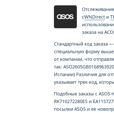
Отслеживание 
с
WNDirect
и
T
использовани
заказа на АСО
Стандартный код заказа — 
специальную форму выше, 
от компании, что отправля
так: ASO2605GB0168963920
Испании) Различия для от
указывает трек-код, котор
Подобные заказы с ASOS 
RK710272280ES и EA115727
посылки ASOS и ее новопр