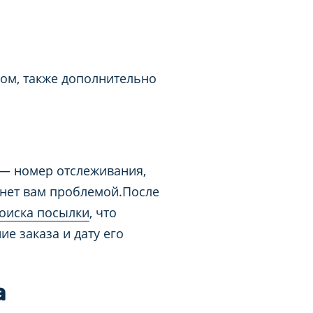
ром, также дополнительно
 — номер отслеживания,
анет вам проблемой.После
поиска посылки
, что
е заказа и дату его
а