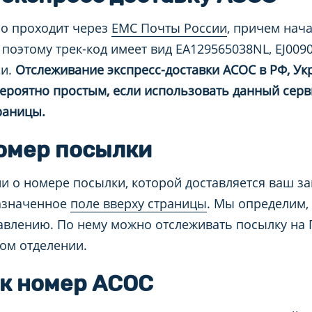
но проходит через
ЕМС Почты России
, причем нач
, поэтому трек-код имеет вид EA129565038NL, EJ00
ии.
Отслеживание экспресс-доставки AСOС в РФ, Ук
вероятно простым, если использовать данный серв
раницы.
номер посылки
 о номере посылки, которой доставляется ваш за
назначенное
поле вверху страницы
. Мы определим,
влению. По нему можно отслеживать посылку на П
вом отделении.
ек номер АСОС