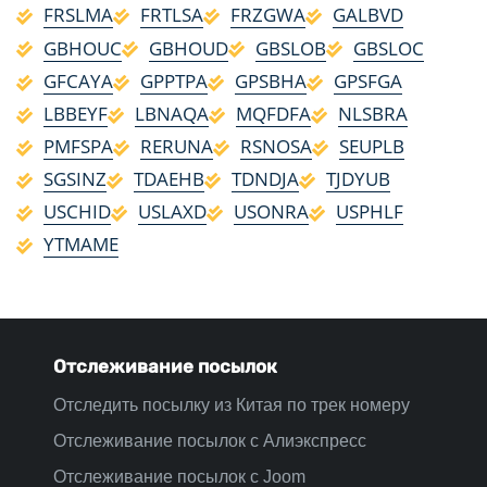
FRSLMA
FRTLSA
FRZGWA
GALBVD
GBHOUC
GBHOUD
GBSLOB
GBSLOC
GFCAYA
GPPTPA
GPSBHA
GPSFGA
LBBEYF
LBNAQA
MQFDFA
NLSBRA
PMFSPA
RERUNA
RSNOSA
SEUPLB
SGSINZ
TDAEHB
TDNDJA
TJDYUB
USCHID
USLAXD
USONRA
USPHLF
YTMAME
Отслеживание посылок
Отследить посылку из Китая по трек номеру
Отслеживание посылок с Алиэкспресс
Отслеживание посылок с Joom