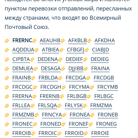
пунктом перевозки отправлений, пересланных
между странами, что входят во Всемирный
Почтовый Союз.
FRERNC
AEAUHB
AFKBLB
AFKDHA
AQDDUA
ATBIEA
CFBGFJ
CIABJD
CIPBTA
DEDENA
DEDIEF
DEDIEG
DEMUEA
DESAGA
DJJIBB
FRAINA
FRAINB
FRBLDA
FRCDGA
FRCDGB
FRCDGC
FRCDGH
FRCYMA
FRCYMB
FRERNA
FRERNB
FRLBGB
FRLBGC
FRLLEA
FRLSQA
FRLYSK
FRMZMA
FRMZMB
FRNCYA
FRONEA
FRONEB
FRONEC
FRONED
FRONEF
FRONEG
FRROIB
FRROIC
FRROID
FRROIE