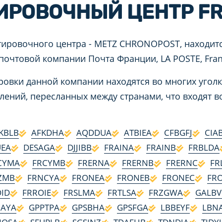
ИРОВОЧНЫЙ ЦЕНТР F
тировочного центра - METZ CHRONOPOST, находитс
 почтовой компании Почта Франции, LA POSTE, Fra
овки данной компании находятся во многих уголк
лений, пересланных между странами, что входят
KBLB
AFKDHA
AQDDUA
ATBIEA
CFBGFJ
CIA
EA
DESAGA
DJJIBB
FRAINA
FRAINB
FRBLDA
CYMA
FRCYMB
FRERNA
FRERNB
FRERNC
FR
ZMB
FRNCYA
FRONEA
FRONEB
FRONEC
FR
ID
FRROIE
FRSLMA
FRTLSA
FRZGWA
GALB
CAYA
GPPTPA
GPSBHA
GPSFGA
LBBEYF
LBN