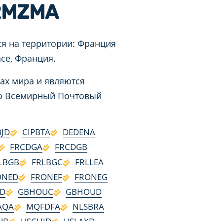
RMZMA
я на территории: Франция
nce, Франция.
ах мира и являются
 во Всемирный Почтовый
BJD
CIPBTA
DEDENA
FRCDGA
FRCDGB
LBGB
FRLBGC
FRLLEA
ONED
FRONEF
FRONEG
VD
GBHOUC
GBHOUD
AQA
MQFDFA
NLSBRA