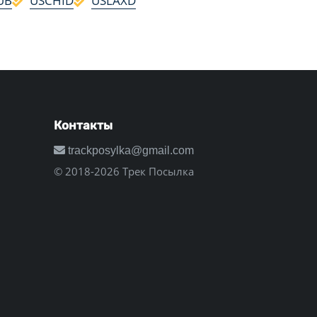
UB
USCHID
USLAXD
Контакты
trackposylka@gmail.com
© 2018-2026 Трек Посылка