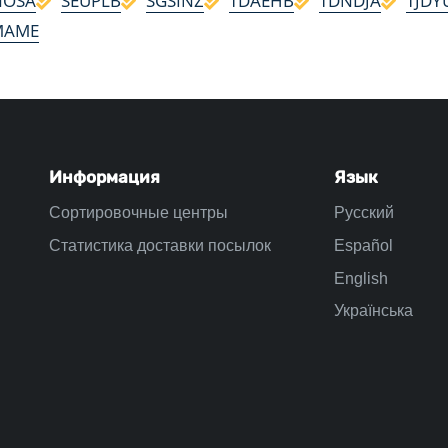
NOSA
SEUPLB
SGSINZ
TDAEHB
TDNDJA
TJDY
MAME
Информация
Язык
Сортировочные центры
Русский
Статистика доставки посылок
Español
English
Українська