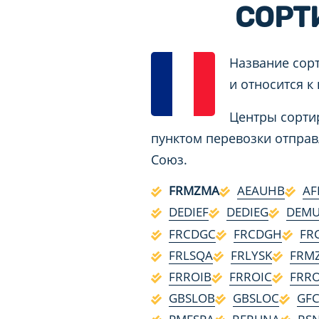
СОРТ
Название сор
и относится к
Центры сортир
пунктом перевозки отправ
Союз.
FRMZMA
AEAUHB
AF
DEDIEF
DEDIEG
DEMU
FRCDGC
FRCDGH
FR
FRLSQA
FRLYSK
FRM
FRROIB
FRROIC
FRRO
GBSLOB
GBSLOC
GF