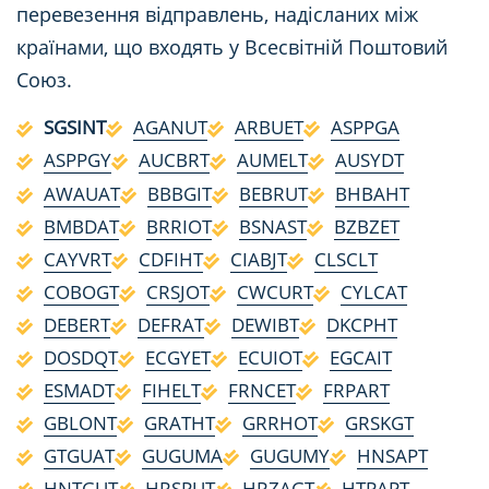
перевезення відправлень, надісланих між
країнами, що входять у Всесвітній Поштовий
Союз.
SGSINT
AGANUT
ARBUET
ASPPGA
ASPPGY
AUCBRT
AUMELT
AUSYDT
AWAUAT
BBBGIT
BEBRUT
BHBAHT
BMBDAT
BRRIOT
BSNAST
BZBZET
CAYVRT
CDFIHT
CIABJT
CLSCLT
COBOGT
CRSJOT
CWCURT
CYLCAT
DEBERT
DEFRAT
DEWIBT
DKCPHT
DOSDQT
ECGYET
ECUIOT
EGCAIT
ESMADT
FIHELT
FRNCET
FRPART
GBLONT
GRATHT
GRRHOT
GRSKGT
GTGUAT
GUGUMA
GUGUMY
HNSAPT
HNTGUT
HRSPUT
HRZAGT
HTPAPT