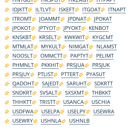
IDJKTT
ILTLVT
ISKEFT
ITGOAT
ITNAPT
ITROMT
JOAMMT
JPDNAT
JPOKAT
JPOKOT
JPTYOT
JPYOKT
KENBOT
KNSKBT
KRSELT
KWKWIT
KYGCMT
MTMLAT
MYKULT
NIMGAT
NLAMST
NOOSLT
OMMCTT
PAPTYT
PELIMT
PHMNLT
PKKHIT
PRSJUA
PRSJUK
PRSJUY
PTLIST
PTTERT
PYASUT
QADOHT
SAJEDT
SARUHT
SDKRTT
SNDKRT
SVSALT
SXSXMT
THBKKT
THHKTT
TRISTT
USANCA
USCHIA
USDFWA
USELPA
USELPY
USEWRA
USEWRY
USHNLA
USHNLB