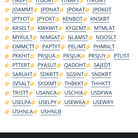
ISKEFT
ITGOAT
ITNAPT
ITROMT
JOAMMT
JPDNAT
JPOKAT
JPOKOT
JPTYOT
JPYOKT
KENBOT
KNSKBT
KRSELT
KWKWIT
KYGCMT
MTMLAT
MYKULT
NIMGAT
NLAMST
NOOSLT
OMMCTT
PAPTYT
PELIMT
PHMNLT
PKKHIT
PRSJUA
PRSJUK
PRSJUY
PTLIST
PTTERT
PYASUT
QADOHT
SAJEDT
SARUHT
SDKRTT
SGSINT
SNDKRT
SVSALT
SXSXMT
THBKKT
THHKTT
TRISTT
USANCA
USCHIA
USDFWA
USELPA
USELPY
USEWRA
USEWRY
USHNLA
USHNLB