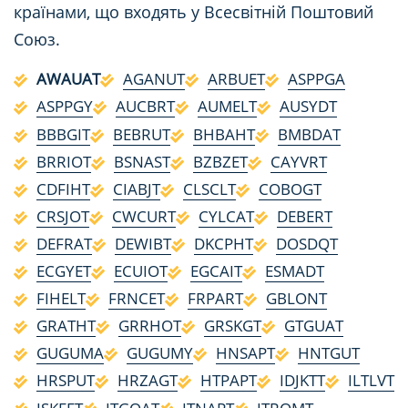
країнами, що входять у Всесвітній Поштовий
Союз.
AWAUAT
AGANUT
ARBUET
ASPPGA
ASPPGY
AUCBRT
AUMELT
AUSYDT
BBBGIT
BEBRUT
BHBAHT
BMBDAT
BRRIOT
BSNAST
BZBZET
CAYVRT
CDFIHT
CIABJT
CLSCLT
COBOGT
CRSJOT
CWCURT
CYLCAT
DEBERT
DEFRAT
DEWIBT
DKCPHT
DOSDQT
ECGYET
ECUIOT
EGCAIT
ESMADT
FIHELT
FRNCET
FRPART
GBLONT
GRATHT
GRRHOT
GRSKGT
GTGUAT
GUGUMA
GUGUMY
HNSAPT
HNTGUT
HRSPUT
HRZAGT
HTPAPT
IDJKTT
ILTLVT