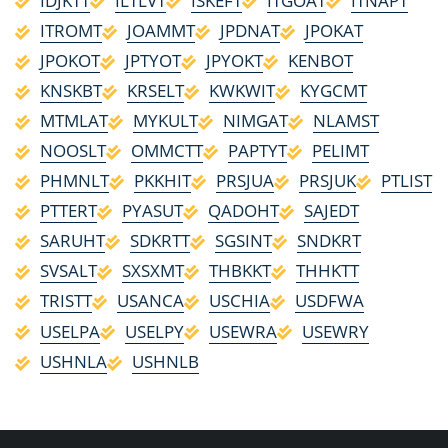
IDJKTT
ILTLVT
ISKEFT
ITGOAT
ITNAPT
ITROMT
JOAMMT
JPDNAT
JPOKAT
JPOKOT
JPTYOT
JPYOKT
KENBOT
KNSKBT
KRSELT
KWKWIT
KYGCMT
MTMLAT
MYKULT
NIMGAT
NLAMST
NOOSLT
OMMCTT
PAPTYT
PELIMT
PHMNLT
PKKHIT
PRSJUA
PRSJUK
PTLIST
PTTERT
PYASUT
QADOHT
SAJEDT
SARUHT
SDKRTT
SGSINT
SNDKRT
SVSALT
SXSXMT
THBKKT
THHKTT
TRISTT
USANCA
USCHIA
USDFWA
USELPA
USELPY
USEWRA
USEWRY
USHNLA
USHNLB