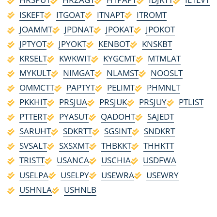
ISKEFT
ITGOAT
ITNAPT
ITROMT
JOAMMT
JPDNAT
JPOKAT
JPOKOT
JPTYOT
JPYOKT
KENBOT
KNSKBT
KRSELT
KWKWIT
KYGCMT
MTMLAT
MYKULT
NIMGAT
NLAMST
NOOSLT
OMMCTT
PAPTYT
PELIMT
PHMNLT
PKKHIT
PRSJUA
PRSJUK
PRSJUY
PTLIST
PTTERT
PYASUT
QADOHT
SAJEDT
SARUHT
SDKRTT
SGSINT
SNDKRT
SVSALT
SXSXMT
THBKKT
THHKTT
TRISTT
USANCA
USCHIA
USDFWA
USELPA
USELPY
USEWRA
USEWRY
USHNLA
USHNLB