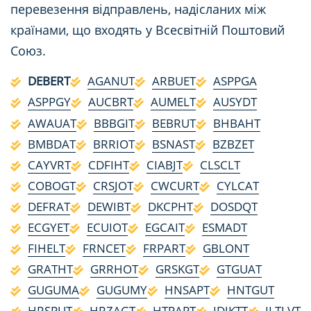
перевезення відправлень, надісланих між
країнами, що входять у Всесвітній Поштовий
Союз.
DEBERT
AGANUT
ARBUET
ASPPGA
ASPPGY
AUCBRT
AUMELT
AUSYDT
AWAUAT
BBBGIT
BEBRUT
BHBAHT
BMBDAT
BRRIOT
BSNAST
BZBZET
CAYVRT
CDFIHT
CIABJT
CLSCLT
COBOGT
CRSJOT
CWCURT
CYLCAT
DEFRAT
DEWIBT
DKCPHT
DOSDQT
ECGYET
ECUIOT
EGCAIT
ESMADT
FIHELT
FRNCET
FRPART
GBLONT
GRATHT
GRRHOT
GRSKGT
GTGUAT
GUGUMA
GUGUMY
HNSAPT
HNTGUT
HRSPUT
HRZAGT
HTPAPT
IDJKTT
ILTLVT