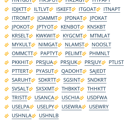
IDJKTT
ILTLVT
ISKEFT
ITGOAT
ITNAPT
ITROMT
JOAMMT
JPDNAT
JPOKAT
JPOKOT
JPTYOT
KENBOT
KNSKBT
KRSELT
KWKWIT
KYGCMT
MTMLAT
MYKULT
NIMGAT
NLAMST
NOOSLT
OMMCTT
PAPTYT
PELIMT
PHMNLT
PKKHIT
PRSJUA
PRSJUK
PRSJUY
PTLIST
PTTERT
PYASUT
QADOHT
SAJEDT
SARUHT
SDKRTT
SGSINT
SNDKRT
SVSALT
SXSXMT
THBKKT
THHKTT
TRISTT
USANCA
USCHIA
USDFWA
USELPA
USELPY
USEWRA
USEWRY
USHNLA
USHNLB