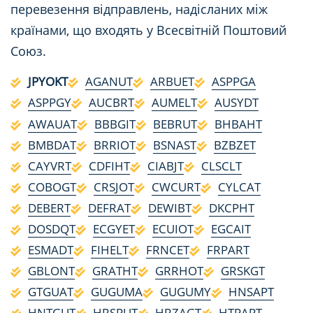
перевезення відправлень, надісланих між
країнами, що входять у Всесвітній Поштовий
Союз.
JPYOKT
AGANUT
ARBUET
ASPPGA
ASPPGY
AUCBRT
AUMELT
AUSYDT
AWAUAT
BBBGIT
BEBRUT
BHBAHT
BMBDAT
BRRIOT
BSNAST
BZBZET
CAYVRT
CDFIHT
CIABJT
CLSCLT
COBOGT
CRSJOT
CWCURT
CYLCAT
DEBERT
DEFRAT
DEWIBT
DKCPHT
DOSDQT
ECGYET
ECUIOT
EGCAIT
ESMADT
FIHELT
FRNCET
FRPART
GBLONT
GRATHT
GRRHOT
GRSKGT
GTGUAT
GUGUMA
GUGUMY
HNSAPT
HNTGUT
HRSPUT
HRZAGT
HTPAPT