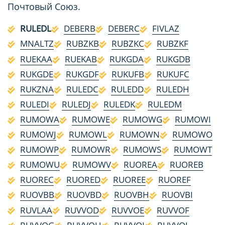
Почтовый Союз.
RULEDL
DEBERB
DEBERC
FIVLAZ
MNALTZ
RUBZKB
RUBZKC
RUBZKF
RUEKAA
RUEKAB
RUKGDA
RUKGDB
RUKGDE
RUKGDF
RUKUFB
RUKUFC
RUKZNA
RULEDC
RULEDD
RULEDH
RULEDI
RULEDJ
RULEDK
RULEDM
RUMOWA
RUMOWE
RUMOWG
RUMOWI
RUMOWJ
RUMOWL
RUMOWN
RUMOWO
RUMOWP
RUMOWR
RUMOWS
RUMOWT
RUMOWU
RUMOWV
RUOREA
RUOREB
RUOREC
RUORED
RUOREE
RUOREF
RUOVBB
RUOVBD
RUOVBH
RUOVBI
RUVLAA
RUVVOD
RUVVOE
RUVVOF