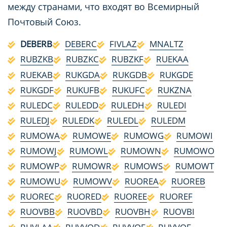
между странами, что входят во Всемирный
Почтовый Союз.
DEBERB
DEBERC
FIVLAZ
MNALTZ
RUBZKB
RUBZKC
RUBZKF
RUEKAA
RUEKAB
RUKGDA
RUKGDB
RUKGDE
RUKGDF
RUKUFB
RUKUFC
RUKZNA
RULEDC
RULEDD
RULEDH
RULEDI
RULEDJ
RULEDK
RULEDL
RULEDM
RUMOWA
RUMOWE
RUMOWG
RUMOWI
RUMOWJ
RUMOWL
RUMOWN
RUMOWO
RUMOWP
RUMOWR
RUMOWS
RUMOWT
RUMOWU
RUMOWV
RUOREA
RUOREB
RUOREC
RUORED
RUOREE
RUOREF
RUOVBB
RUOVBD
RUOVBH
RUOVBI