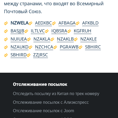
между странами, что входят во Всемирный
Почтовый Союз.
NZWELA
AEDXBC
AFBAGA
AFKBLD
BASJJB
ILTLVC
IQBSRA
KGFRUH
NUIUEA
NZAKLA
NZAKLB
NZAKLE
NZAUKD
NZCHCA
PGRAWB
SBHIRC
SBHIRD
ZZJRSC
Отслеживание посылок
Отследить посылку из Китая по трек номеру
Отслеживание посылок с Алиэкспресс
Отслеживание посылок с Joom