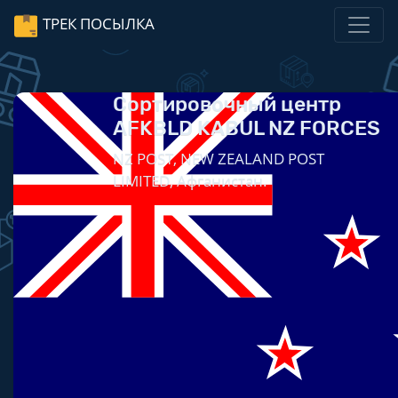
ТРЕК ПОСЫЛКА
Сортировочный центр
AFKBLD KABUL NZ FORCES
NZ POST, NEW ZEALAND POST
LIMITED, Афганистан.