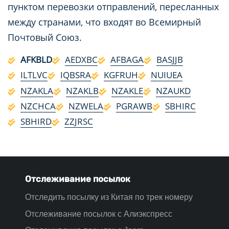
пунктом перевозки отправлений, пересланных
между странами, что входят во Всемирный
Почтовый Союз.
AFKBLD
AEDXBC
AFBAGA
BASJJB
ILTLVC
IQBSRA
KGFRUH
NUIUEA
NZAKLA
NZAKLB
NZAKLE
NZAUKD
NZCHCA
NZWELA
PGRAWB
SBHIRC
SBHIRD
ZZJRSC
Отслеживание посылок
Отследить посылку из Китая по трек номеру
Отслеживание посылок с Алиэкспресс