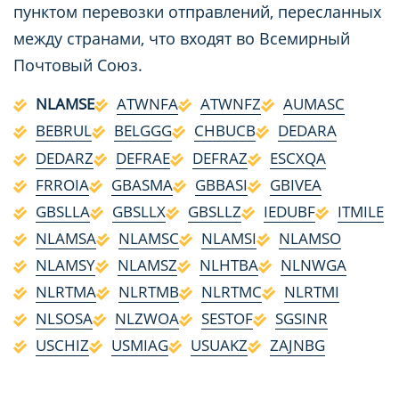
пунктом перевозки отправлений, пересланных
между странами, что входят во Всемирный
Почтовый Союз.
NLAMSE
ATWNFA
ATWNFZ
AUMASC
BEBRUL
BELGGG
CHBUCB
DEDARA
DEDARZ
DEFRAE
DEFRAZ
ESCXQA
FRROIA
GBASMA
GBBASI
GBIVEA
GBSLLA
GBSLLX
GBSLLZ
IEDUBF
ITMILE
NLAMSA
NLAMSC
NLAMSI
NLAMSO
NLAMSY
NLAMSZ
NLHTBA
NLNWGA
NLRTMA
NLRTMB
NLRTMC
NLRTMI
NLSOSA
NLZWOA
SESTOF
SGSINR
USCHIZ
USMIAG
USUAKZ
ZAJNBG