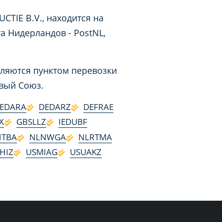
TIE B.V., находится на
а Нидерландов - PostNL,
вляются пунктом перевозки
овый Союз.
EDARA
DEDARZ
DEFRAE
X
GBSLLZ
IEDUBF
HTBA
NLNWGA
NLRTMA
HIZ
USMIAG
USUAKZ