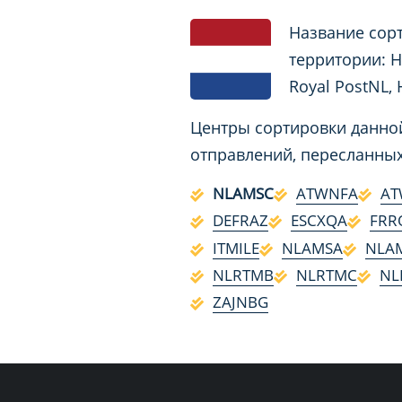
Название сорт
территории: Н
Royal PostNL,
Центры сортировки данной
отправлений, пересланных
NLAMSC
ATWNFA
AT
DEFRAZ
ESCXQA
FRR
ITMILE
NLAMSA
NLA
NLRTMB
NLRTMC
NL
ZAJNBG