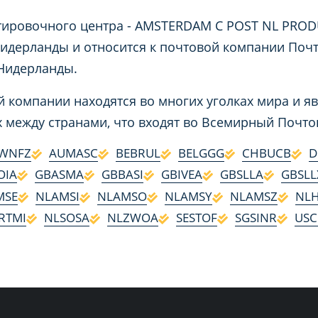
ировочного центра - AMSTERDAM C POST NL PRODUC
идерланды и относится к почтовой компании Почт
 Нидерланды.
 компании находятся во многих уголках мира и я
 между странами, что входят во Всемирный Почт
WNFZ
AUMASC
BEBRUL
BELGGG
CHBUCB
D
OIA
GBASMA
GBBASI
GBIVEA
GBSLLA
GBSLL
MSE
NLAMSI
NLAMSO
NLAMSY
NLAMSZ
NL
RTMI
NLSOSA
NLZWOA
SESTOF
SGSINR
USC