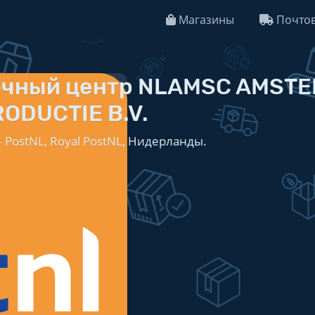
Магазины
Почтов
очный центр NLAMSC AMST
RODUCTIE B.V.
 PostNL, Royal PostNL, Нидерланды.