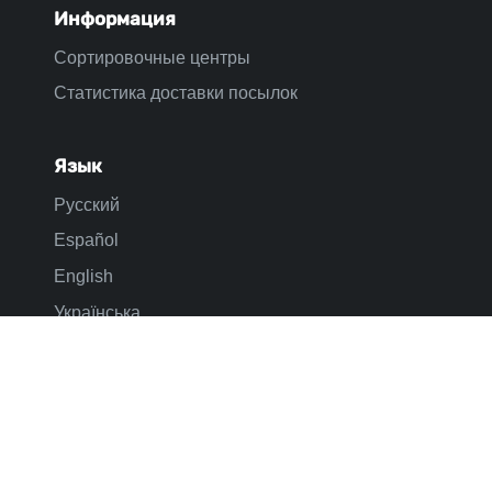
Информация
Сортировочные центры
Статистика доставки посылок
Язык
Русский
Español
English
Українська
Контакты
trackposylka@gmail.com
© 2018-2026 Трек Посылка