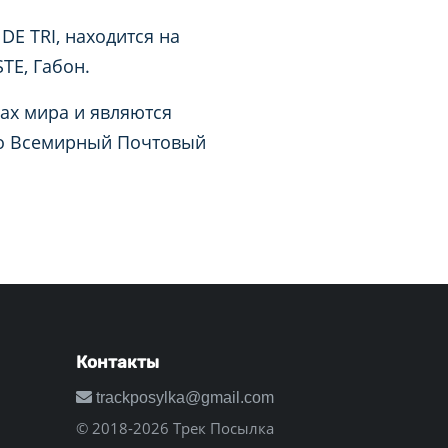
DE TRI, находится на
TE, Габон.
ах мира и являются
 во Всемирный Почтовый
Контакты
trackposylka@gmail.com
© 2018-2026 Трек Посылка