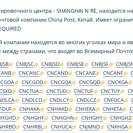
ировочного центра - SHANGHAI N RE, находится на
очтовой компании China Post, Китай. Имеет ограни
EQUIRED
 компании находятся во многих уголках мира и я
 между странами, что входят во Всемирный Почт
JSB
CNBJSC
CNBJSD
CNBJSE
CNBJSF
CNBJS
CANB
CNCANC
CNCAND
CNCANE
CNCANF
NCGOA
CNCGOD
CNCGQA
CNCGQD
CNCKGA
CSXD
CNCTUA
CNCTUD
CNCTUF
CNCTUY
C
NDLCA
CNDLCD
CNDLCY
CNDLCZ
CNFOCA
FOUF
CNHAKA
CNHAKD
CNHEKA
CNHETA
NHGHD
CNHGHF
CNHGHN
CNHGHY
CNHGHZ
NHRBD
CNHRBL
CNHUCA
CNJMND
CNKHGA