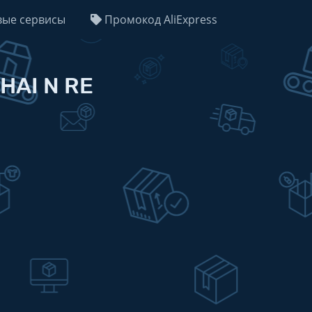
ые сервисы
Промокод AliExpress
HAI N RE