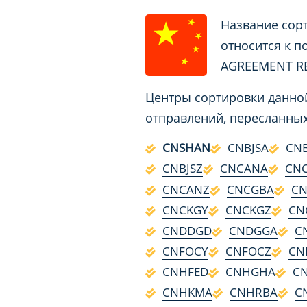
Название сорт
относится к п
AGREEMENT R
Центры сортировки данной
отправлений, пересланных
CNSHAN
CNBJSA
CNB
CNBJSZ
CNCANA
CN
CNCANZ
CNCGBA
C
CNCKGY
CNCKGZ
CN
CNDDGD
CNDGGA
C
CNFOCY
CNFOCZ
CN
CNHFED
CNHGHA
C
CNHKMA
CNHRBA
C