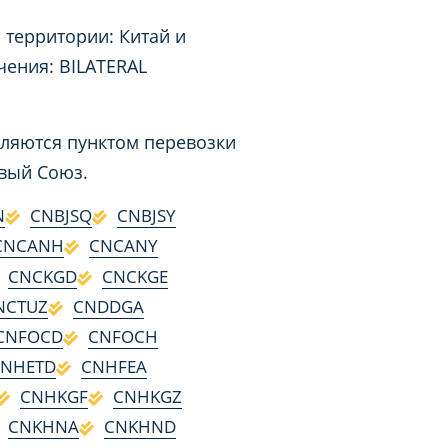
 территории: Китай и
чения: BILATERAL
вляются пунктом перевозки
овый Союз.
N
CNBJSQ
CNBJSY
CNCANH
CNCANY
CNCKGD
CNCKGE
NCTUZ
CNDDGA
CNFOCD
CNFOCH
CNHETD
CNHFEA
CNHKGF
CNHKGZ
CNKHNA
CNKHND