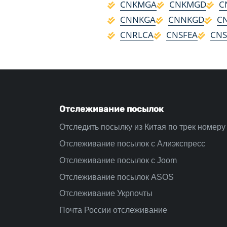
CNKMGA
CNKMGD
C
CNNKGA
CNNKGD
C
CNRLCA
CNSFEA
CN
Отслеживание посылок
Отследить посылку из Китая по трек номеру
Отслеживание посылок с Алиэкспресс
Отслеживание посылок с Joom
Отслеживание посылок ASOS
Отслеживание Укрпочты
Почта России отслеживание