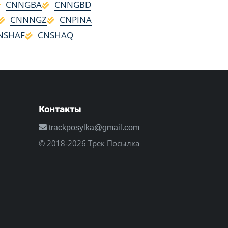
CNNGBA
CNNGBD
CNNNGZ
CNPINA
NSHAF
CNSHAQ
Контакты
trackposylka@gmail.com
© 2018-2026 Трек Посылка