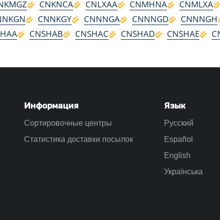
NKMGZ
CNKNCA
CNLXAA
CNMHNA
CNMLXA
NNKGN
CNNKGY
CNNNGA
CNNNGD
CNNNGH
SHAA
CNSHAB
CNSHAC
CNSHAD
CNSHAE
C
Информация
Язык
Сортировочные центры
Русский
Статистика доставки посылок
Español
English
Українська