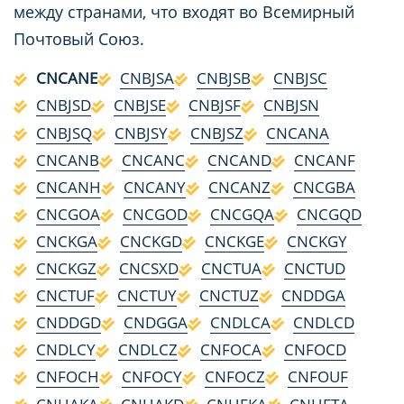
между странами, что входят во Всемирный
Почтовый Союз.
CNCANE
CNBJSA
CNBJSB
CNBJSC
CNBJSD
CNBJSE
CNBJSF
CNBJSN
CNBJSQ
CNBJSY
CNBJSZ
CNCANA
CNCANB
CNCANC
CNCAND
CNCANF
CNCANH
CNCANY
CNCANZ
CNCGBA
CNCGOA
CNCGOD
CNCGQA
CNCGQD
CNCKGA
CNCKGD
CNCKGE
CNCKGY
CNCKGZ
CNCSXD
CNCTUA
CNCTUD
CNCTUF
CNCTUY
CNCTUZ
CNDDGA
CNDDGD
CNDGGA
CNDLCA
CNDLCD
CNDLCY
CNDLCZ
CNFOCA
CNFOCD
CNFOCH
CNFOCY
CNFOCZ
CNFOUF