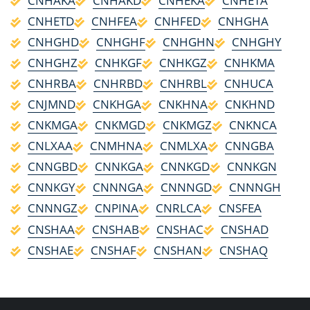
CNHAKA
CNHAKD
CNHEKA
CNHETA
CNHETD
CNHFEA
CNHFED
CNHGHA
CNHGHD
CNHGHF
CNHGHN
CNHGHY
CNHGHZ
CNHKGF
CNHKGZ
CNHKMA
CNHRBA
CNHRBD
CNHRBL
CNHUCA
CNJMND
CNKHGA
CNKHNA
CNKHND
CNKMGA
CNKMGD
CNKMGZ
CNKNCA
CNLXAA
CNMHNA
CNMLXA
CNNGBA
CNNGBD
CNNKGA
CNNKGD
CNNKGN
CNNKGY
CNNNGA
CNNNGD
CNNNGH
CNNNGZ
CNPINA
CNRLCA
CNSFEA
CNSHAA
CNSHAB
CNSHAC
CNSHAD
CNSHAE
CNSHAF
CNSHAN
CNSHAQ