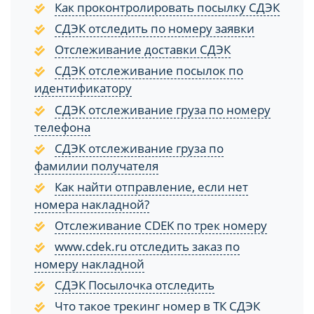
Как проконтролировать посылку СДЭК
СДЭК отследить по номеру заявки
Отслеживание доставки СДЭК
СДЭК отслеживание посылок по
идентификатору
СДЭК отслеживание груза по номеру
телефона
СДЭК отслеживание груза по
фамилии получателя
Как найти отправление, если нет
номера накладной?
Отслеживание CDEK по трек номеру
www.cdek.ru отследить заказ по
номеру накладной
СДЭК Посылочка отследить
Что такое трекинг номер в ТК СДЭК