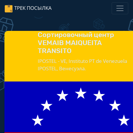
ТРЕК ПОСЫЛКА
Сортировочный центр
VEMAIB MAIQUEITA
TRANSITO
IPOSTEL - VE, Instituto PT de Venezuela
IPOSTEL, Венесуэла.