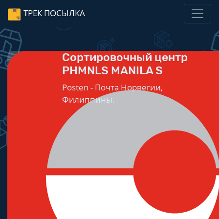
ТРЕК ПОСЫЛКА
Сортировочный центр
PHMNLS MANILA S
Posten - Почта Норвегии,
Филиппины.