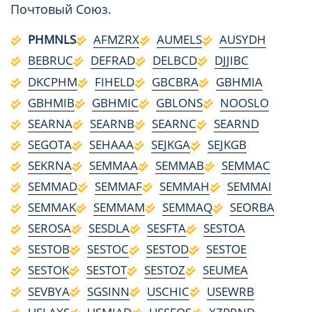
Почтовый Союз.
PHMNLS
AFMZRX
AUMELS
AUSYDH
BEBRUC
DEFRAD
DELBCD
DJJIBC
DKCPHM
FIHELD
GBCBRA
GBHMIA
GBHMIB
GBHMIC
GBLONS
NOOSLO
SEARNA
SEARNB
SEARNC
SEARND
SEGOTA
SEHAAA
SEJKGA
SEJKGB
SEKRNA
SEMMAA
SEMMAB
SEMMAC
SEMMAD
SEMMAF
SEMMAH
SEMMAI
SEMMAK
SEMMAM
SEMMAQ
SEORBA
SEROSA
SESDLA
SESFTA
SESTOA
SESTOB
SESTOC
SESTOD
SESTOE
SESTOK
SESTOT
SESTOZ
SEUMEA
SEVBYA
SGSINN
USCHIC
USEWRB