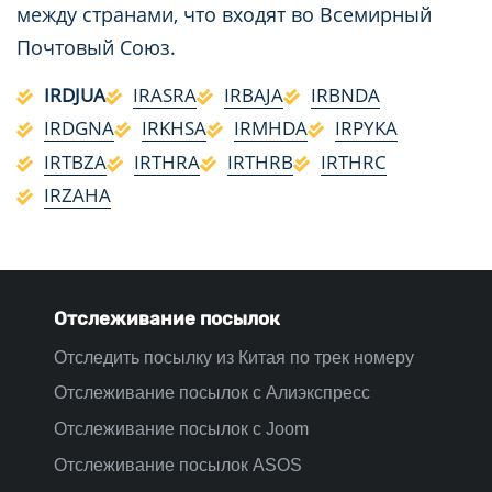
между странами, что входят во Всемирный
Почтовый Союз.
IRDJUA
IRASRA
IRBAJA
IRBNDA
IRDGNA
IRKHSA
IRMHDA
IRPYKA
IRTBZA
IRTHRA
IRTHRB
IRTHRC
IRZAHA
Отслеживание посылок
Отследить посылку из Китая по трек номеру
Отслеживание посылок с Алиэкспресс
Отслеживание посылок с Joom
Отслеживание посылок ASOS