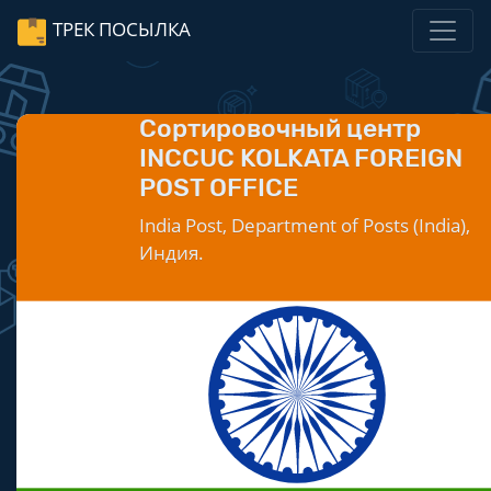
ТРЕК ПОСЫЛКА
Сортировочный центр
INCCUC KOLKATA FOREIGN
POST OFFICE
India Post, Department of Posts (India),
Индия.