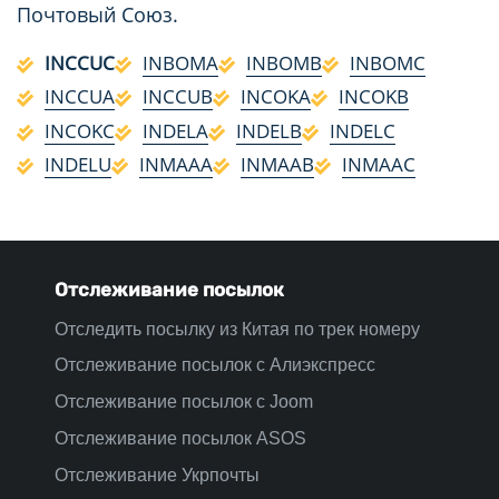
Почтовый Союз.
INCCUC
INBOMA
INBOMB
INBOMC
INCCUA
INCCUB
INCOKA
INCOKB
INCOKC
INDELA
INDELB
INDELC
INDELU
INMAAA
INMAAB
INMAAC
Отслеживание посылок
Отследить посылку из Китая по трек номеру
Отслеживание посылок с Алиэкспресс
Отслеживание посылок с Joom
Отслеживание посылок ASOS
Отслеживание Укрпочты