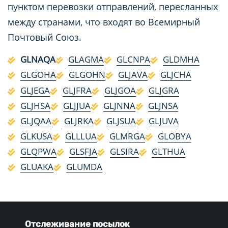
пунктом перевозки отправлений, пересланных
между странами, что входят во Всемирный
Почтовый Союз.
GLNAQA
GLAGMA
GLCNPA
GLDMHA
GLGOHA
GLGOHN
GLJAVA
GLJCHA
GLJEGA
GLJFRA
GLJGOA
GLJGRA
GLJHSA
GLJJUA
GLJNNA
GLJNSA
GLJQAA
GLJRKA
GLJSUA
GLJUVA
GLKUSA
GLLLUA
GLMRGA
GLOBYA
GLQPWA
GLSFJA
GLSIRA
GLTHUA
GLUAKA
GLUMDA
Отслеживание посылок