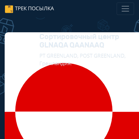
ТРЕК ПОСЫЛКА
Сортировочный центр
GLNAQA QAANAAQ
PT GREENLAND, POST GREENLAND,
Гренландия.