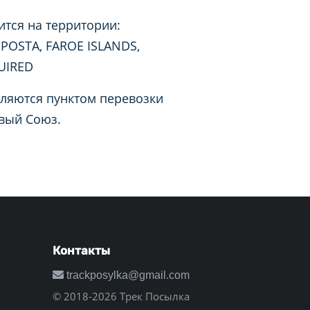
тся на территории:
 POSTA, FAROE ISLANDS,
UIRED
вляются пунктом перевозки
овый Союз.
Контакты
trackposylka@gmail.com
© 2018-2026 Трек Посылка