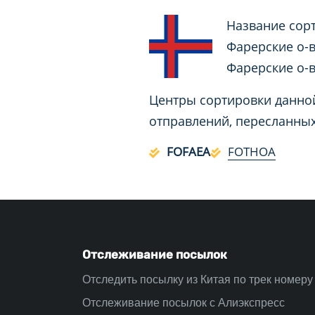
Название сор
Фарерские о-в
Фарерские о-
Центры сортировки данной
отправлений, пересланных
FOFAEA
FOTHOA
Отслеживание посылок
Отследить посылку из Китая по трек номеру
Отслеживание посылок с Алиэкспресс