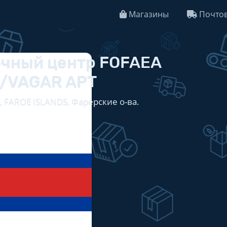
Магазины
Почтов
чный центр FOFAEA
/VAGAR APT
, FAROE ISLANDS, Фарерские о-ва.