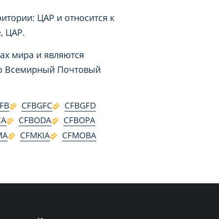
итории: ЦАР и относится к
, ЦАР.
ах мира и являются
 во Всемирный Почтовый
FB
CFBGFC
CFBGFD
CA
CFBODA
CFBOPA
MA
CFMKIA
CFMOBA