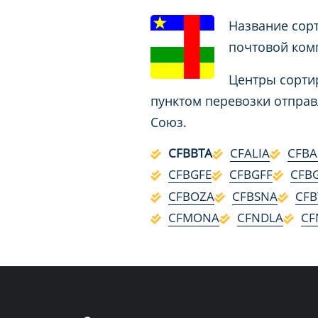
Название сорт
почтовой компа
Центры сортир
пунктом перевозки отправ
Союз.
CFBBTA
CFALIA
CFBA
CFBGFE
CFBGFF
CFB
CFBOZA
CFBSNA
CFB
CFMONA
CFNDLA
CF