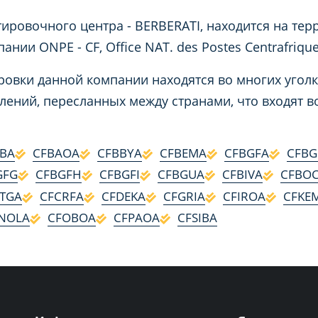
ировочного центра - BERBERATI, находится на терр
нии ONPE - CF, Office NAT. des Postes Centrafrique
овки данной компании находятся во многих уголк
лений, пересланных между странами, что входят
BA
CFBAOA
CFBBYA
CFBEMA
CFBGFA
CFBG
GFG
CFBGFH
CFBGFI
CFBGUA
CFBIVA
CFBO
TGA
CFCRFA
CFDEKA
CFGRIA
CFIROA
CFKE
NOLA
CFOBOA
CFPAOA
CFSIBA