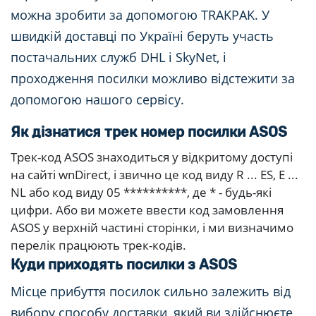
можна зробити за допомогою TRAKPAK. У
швидкій доставці по Україні беруть участь
постачальних служб DHL і SkyNet, і
проходження посилки можливо відстежити за
допомогою нашого сервісу.
Як дізнатися трек номер посилки ASOS
Трек-код ASOS знаходиться у відкритому доступі
на сайті wnDirect, і звично це код виду R ... ES, E ...
NL або код виду 05 **********, де * - будь-які
цифри. Або ви можете ввести код замовлення
ASOS у верхній частині сторінки, і ми визначимо
перелік працюють трек-кодів.
Куди приходять посилки з ASOS
Місце прибуття посилок сильно залежить від
вибору способу доставки, який ви здійснюєте