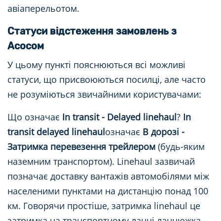
авіаперельотом.
Статуси відстеження замовлень з
Асосом
У цьому пункті пояснюються всі можливі
статуси, що присвоюються посилці, але часто
не розуміються звичайними користувачами:
Що означає
In transit - Delayed linehaul
?
In
transit delayed linehaul
означає
В дорозі -
Затримка перевезення трейлером
(будь-яким
наземним транспортом). Linehaul зазвичай
позначає доставку вантажів автомобілями між
населеними пунктами на дистанцію понад 100
км. Говорячи простіше, затримка linehaul це
затримка на транспортному ланці ланцюжка