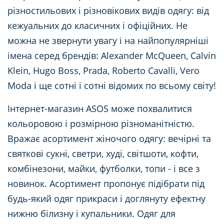
різностильових і різновікових видів одягу: від
кежуальних до класичних і офіційних. Не
можна не звернути увагу і на найпопулярніші
імена серед брендів: Alexander McQueen, Calvin
Klein, Hugo Boss, Prada, Roberto Cavalli, Vero
Moda і ще сотні і сотні відомих по всьому світу!
Інтернет-магазин ASOS може похвалитися
кольоровою і розмірною різноманітністю.
Вражає асортимент жіночого одягу: вечірні та
святкові сукні, светри, худі, світшоти, кофти,
комбінезони, майки, футболки, топи - і все з
новинок. Асортимент пропонує підібрати під
будь-який одяг прикраси і доглянуту ефектну
нижню білизну і купальники. Одяг для