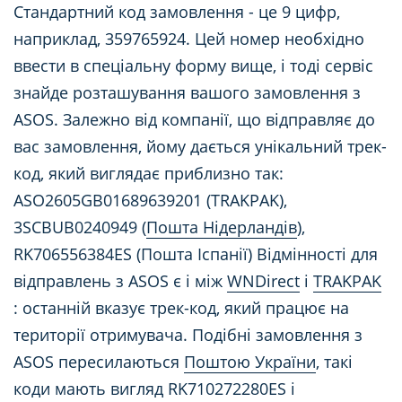
Стандартний код замовлення - це 9 цифр,
наприклад, 359765924. Цей номер необхідно
ввести в спеціальну форму вище, і тоді сервіс
знайде розташування вашого замовлення з
ASOS. Залежно від компанії, що відправляє до
вас замовлення, йому дається унікальний трек-
код, який виглядає приблизно так:
ASO2605GB01689639201 (TRAKPAK),
3SCBUB0240949 (
Пошта Нідерландів
),
RK706556384ES (Пошта Іспанії) Відмінності для
відправлень з ASOS є і між
WNDirect
і
TRAKPAK
: останній вказує трек-код, який працює на
території отримувача. Подібні замовлення з
ASOS пересилаються
Поштою України
, такі
коди мають вигляд RK710272280ES і