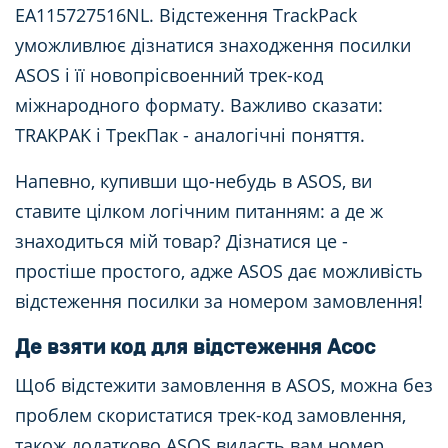
EA115727516NL. Відстеження TrackPack
уможливлює дізнатися знаходження посилки
ASOS і її новопрісвоенний трек-код
міжнародного формату. Важливо сказати:
TRAKPAK і ТрекПак - аналогічні поняття.
Напевно, купивши що-небудь в ASOS, ви
ставите цілком логічним питанням: а де ж
знаходиться мій товар? Дізнатися це -
простіше простого, адже ASOS дає можливість
відстеження посилки за номером замовлення!
Де взяти код для відстеження Асос
Щоб відстежити замовлення в ASOS, можна без
проблем скористатися трек-код замовлення,
також додатково ASOS видасть вам номер