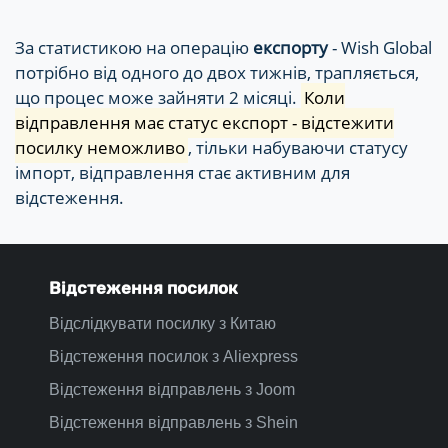
За статистикою на операцію
експорту
- Wish Global
потрібно від одного до двох тижнів, трапляється,
що процес може зайняти 2 місяці.
Коли
відправлення має статус експорт - відстежити
посилку неможливо
, тільки набуваючи статусу
імпорт, відправлення стає активним для
відстеження.
Відстеження посилок
Відслідкувати посилку з Китаю
Відстеження посилок з Aliexpress
Відстеження відправлень з Joom
Відстеження відправлень з Shein