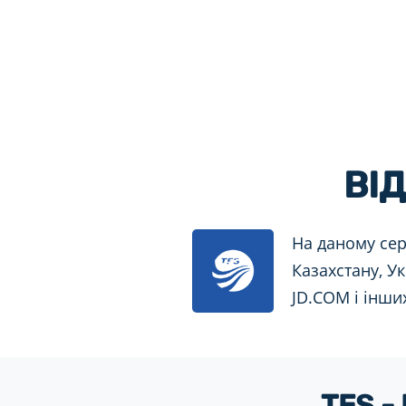
ВІ
На даному сер
Казахстану, Ук
JD.COM і інши
TFS -