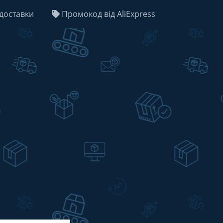
доставки
Промокод від AliExpress