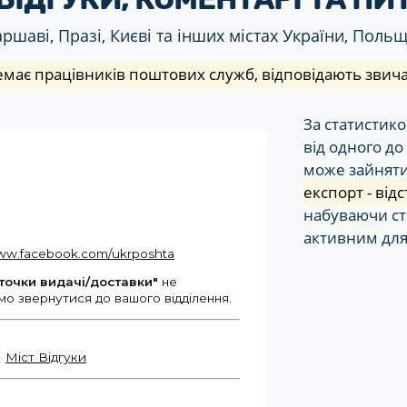
шаві, Празі, Києві та інших містах України, Польщі,
має працівників поштових служб, відповідають звича
За статистик
від одного до
може зайняти
експорт - ві
набуваючи ста
активним для