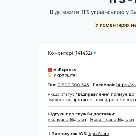
Відстежити TFS українською у Вар
У коментярях не