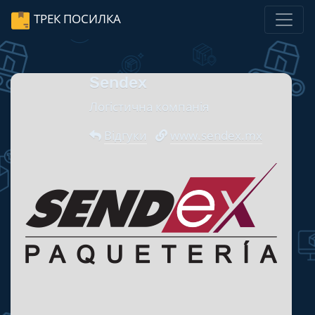
ТРЕК ПОСИЛКА
Sendex
Логістична компанія
Відгуки
www.sendex.mx