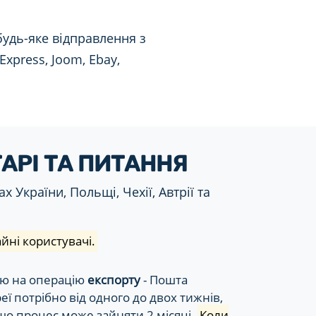
будь-яке відправлення з
Express, Joom, Ebay,
ТАРІ ТА ПИТАННЯ
 України, Польщі, Чехії, Автрії та
йні користувачі.
ою на операцію
експорту
- Пошта
еї потрібно від одного до двох тижнів,
що процес може зайняти 2 місяці.
Коли