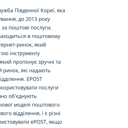
лужба Південної Кореї, яка
ування, до 2013 року
 за поштові послуги,
знаходиться в поштовому
нтернет-ринок, який
гою інструменту
який пропонує зручні та
й ринок, які надають
відділення. EPOST
використовувати послуги
вно об'єднують
 нової моделі поштового
ого відділення, і є різні
користовувати ePOST, якщо