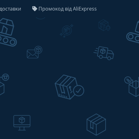
доставки
Промокод від AliExpress