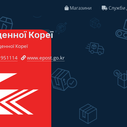
Магазини
Служби 
енної Кореї
енної Кореї
1951114
www.epost.go.kr