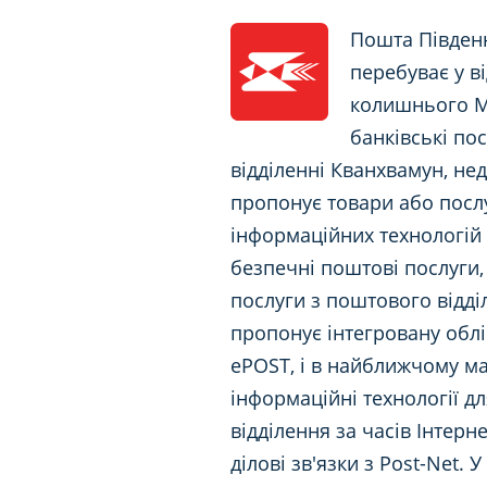
Пошта Південн
перебуває у в
колишнього Мі
банківські по
відділенні Кванхвамун, нед
пропонує товари або послу
інформаційних технологій 
безпечні поштові послуги, 
послуги з поштового відді
пропонує інтегровану облі
ePOST, і в найближчому м
інформаційні технології д
відділення за часів Інтерне
ділові зв'язки з Post-Net.