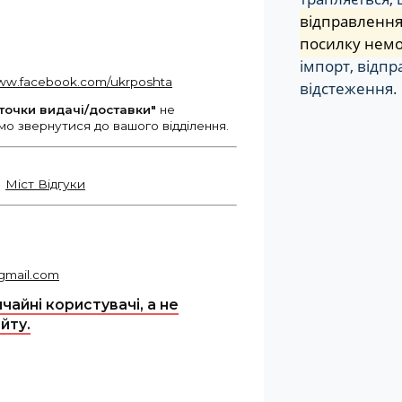
відправлення 
посилку нем
імпорт, відп
відстеження.