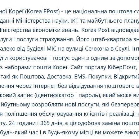
ої Кореї (Korea EPost) - це національна поштова с
іданні Міністерства науки, ІКТ та майбутнього план
ністерства економіки знань. Korea Post відповідає
слуги і послуги страхування. Його штаб-квартира 
алеко від будівлі MIC на вулиці Сечжона в Сеулі. І
ги користувачеві і торгує один з одним за допомо
з наборами пошти Кореї. Сайт порталу КіберПочт, 
такі як Поштова, Доставка, EMS, Покупки, Відкрити
лення через Інтернет без відвідування поштового 
ковий запис (ідентифікатор і пароль), який може 
айбутньому розробляти нові послуги, які безперер
ля поліпшення обслуговування клієнтів і реалізації
ту. 24 години і 365 днів, є цілодобова заміна поштов
 У будь-який час і в будь-якому місці ви можете ви