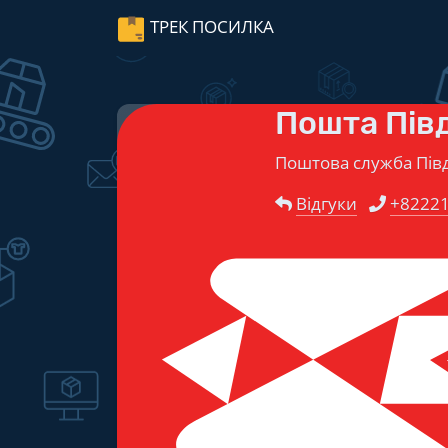
ТРЕК ПОСИЛКА
Пошта Півд
Поштова служба Півд
Відгуки
+8222