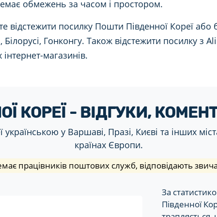
немає обмежень за часом і простором.
те відстежити посилку Пошти Південної Кореї або 
 Білорусі, Гонконгу. Також відстежити посилку з Ali
 інтернет-магазинів.
Ї КОРЕЇ - ВІДГУКИ, КОМЕН
українською у Варшаві, Празі, Києві та інших містах
країнах Європи.
має працівників поштових служб, відповідають звича
За статистик
Південної Кор
трапляється, 