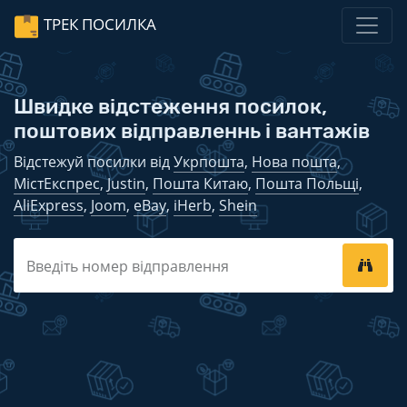
ТРЕК ПОСИЛКА
Швидке відстеження посилок,
поштових відправленнь і вантажів
Відстежуй посилки від
Укрпошта
,
Нова пошта
,
МістЕкспрес
,
Justin
,
Пошта Китаю
,
Пошта Польщі
,
AliExpress
,
Joom
,
eBay
,
iHerb
,
Shein