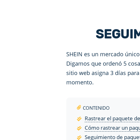
SEGUIM
SHEIN es un mercado único 
Digamos que ordenó 5 cosas
sitio web asigna 3 días para
momento.
CONTENIDO
Rastrear el paquete de
Cómo rastrear un paqu
Seguimiento de paque