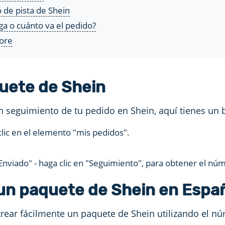
de pista de Shein
a o cuánto va el pedido?
tore
quete de Shein
n seguimiento de tu pedido en Shein, aquí tienes un b
clic en el elemento "mis pedidos".
"Enviado" - haga clic en "Seguimiento", para obtener el n
un paquete de Shein en Espa
trear fácilmente un paquete de Shein utilizando el 