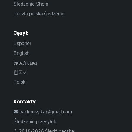
Śledzenie Shein
Poczta polska śledzenie
Język
Español
English
Українська
한국어
Polski
Kontakty
trackposylka@gmail.com
Śledzenie przesyłek
© 2018-2026 Śledź paczkę