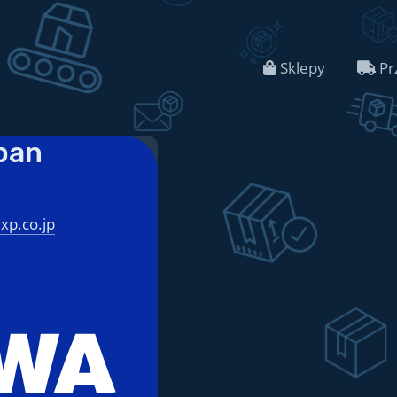
Sklepy
Pr
pan
xp.co.jp