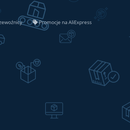
zewoźnicy
Promocje na AliExpress