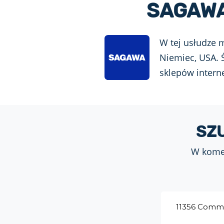
SAGAWA
W tej usłudze m
Niemiec, USA. Ś
sklepów intern
SZ
W komen