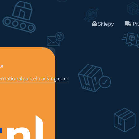
Sklepy
Pr
or
rnationalparceltracking.com