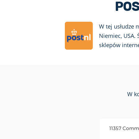
POS
W tej usłudze m
Niemiec, USA. Ś
sklepów intern
W ko