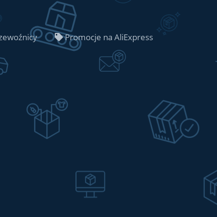
zewoźnicy
Promocje na AliExpress