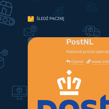
ŚLEDŹ PACZKĘ
PostNL
National postal operat
Opinie
www.inte