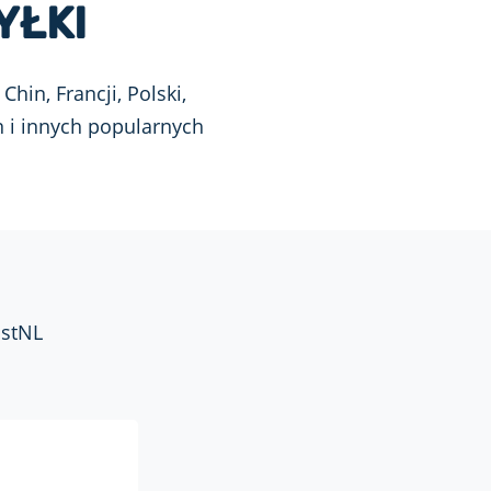
YŁKI
hin, Francji, Polski,
n i innych popularnych
ostNL